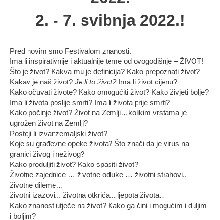
2. - 7. svibnja 2022.!
Pred novim smo Festivalom znanosti.
Ima li inspirativnije i aktualnije teme od ovogodišnje – ŽIVOT!
Što je život? Kakva mu je definicija? Kako prepoznati život?
Kakav je naš život?
Je li to život?
Ima li život cijenu?
Kako očuvati živote? Kako omogućiti život? Kako živjeti bolje?
Ima li života poslije smrti? Ima li života prije smrti?
Kako počinje život? Život na Zemlji…kolikim vrstama je
ugrožen život na Zemlji?
Postoji li izvanzemaljski život?
Koje su građevne opeke života? Što znači da je virus na
granici živog i neživog?
Kako produljiti život? Kako spasiti život?
Životne zajednice … životne odluke … životni strahovi..
životne dileme…
životni izazovi... životna otkrića... ljepota života…
Kako znanost utječe na život? Kako ga čini i mogućim i duljim
i boljim?