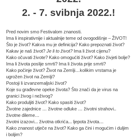
2. - 7. svibnja 2022.!
Pred novim smo Festivalom znanosti.
Ima li inspirativnije i aktualnije teme od ovogodišnje – ŽIVOT!
Što je život? Kakva mu je definicija? Kako prepoznati život?
Kakav je naš život?
Je li to život?
Ima li život cijenu?
Kako očuvati živote? Kako omogućiti život? Kako živjeti bolje?
Ima li života poslije smrti? Ima li života prije smrti?
Kako počinje život? Život na Zemlji…kolikim vrstama je
ugrožen život na Zemlji?
Postoji li izvanzemaljski život?
Koje su građevne opeke života? Što znači da je virus na
granici živog i neživog?
Kako produljiti život? Kako spasiti život?
Životne zajednice … životne odluke … životni strahovi..
životne dileme…
životni izazovi... životna otkrića... ljepota života…
Kako znanost utječe na život? Kako ga čini i mogućim i duljim
i boljim?