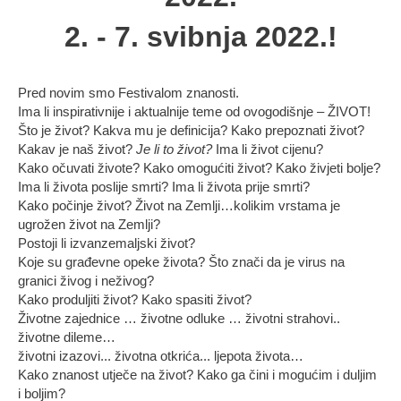
2. - 7. svibnja 2022.!
Pred novim smo Festivalom znanosti.
Ima li inspirativnije i aktualnije teme od ovogodišnje – ŽIVOT!
Što je život? Kakva mu je definicija? Kako prepoznati život?
Kakav je naš život?
Je li to život?
Ima li život cijenu?
Kako očuvati živote? Kako omogućiti život? Kako živjeti bolje?
Ima li života poslije smrti? Ima li života prije smrti?
Kako počinje život? Život na Zemlji…kolikim vrstama je
ugrožen život na Zemlji?
Postoji li izvanzemaljski život?
Koje su građevne opeke života? Što znači da je virus na
granici živog i neživog?
Kako produljiti život? Kako spasiti život?
Životne zajednice … životne odluke … životni strahovi..
životne dileme…
životni izazovi... životna otkrića... ljepota života…
Kako znanost utječe na život? Kako ga čini i mogućim i duljim
i boljim?