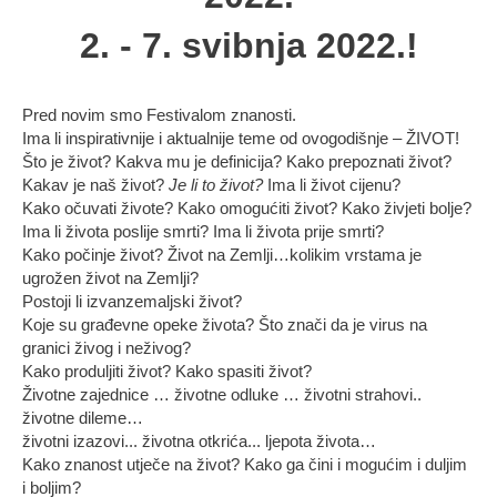
2. - 7. svibnja 2022.!
Pred novim smo Festivalom znanosti.
Ima li inspirativnije i aktualnije teme od ovogodišnje – ŽIVOT!
Što je život? Kakva mu je definicija? Kako prepoznati život?
Kakav je naš život?
Je li to život?
Ima li život cijenu?
Kako očuvati živote? Kako omogućiti život? Kako živjeti bolje?
Ima li života poslije smrti? Ima li života prije smrti?
Kako počinje život? Život na Zemlji…kolikim vrstama je
ugrožen život na Zemlji?
Postoji li izvanzemaljski život?
Koje su građevne opeke života? Što znači da je virus na
granici živog i neživog?
Kako produljiti život? Kako spasiti život?
Životne zajednice … životne odluke … životni strahovi..
životne dileme…
životni izazovi... životna otkrića... ljepota života…
Kako znanost utječe na život? Kako ga čini i mogućim i duljim
i boljim?