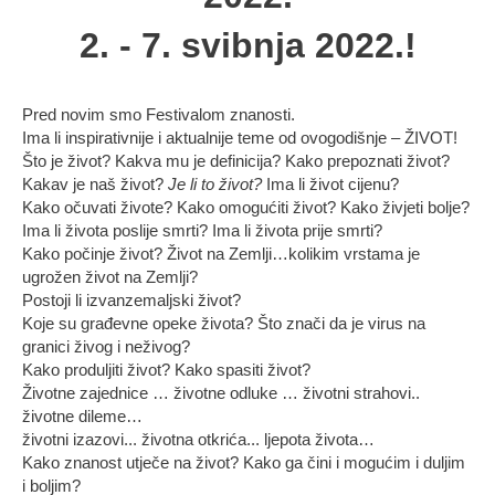
2. - 7. svibnja 2022.!
Pred novim smo Festivalom znanosti.
Ima li inspirativnije i aktualnije teme od ovogodišnje – ŽIVOT!
Što je život? Kakva mu je definicija? Kako prepoznati život?
Kakav je naš život?
Je li to život?
Ima li život cijenu?
Kako očuvati živote? Kako omogućiti život? Kako živjeti bolje?
Ima li života poslije smrti? Ima li života prije smrti?
Kako počinje život? Život na Zemlji…kolikim vrstama je
ugrožen život na Zemlji?
Postoji li izvanzemaljski život?
Koje su građevne opeke života? Što znači da je virus na
granici živog i neživog?
Kako produljiti život? Kako spasiti život?
Životne zajednice … životne odluke … životni strahovi..
životne dileme…
životni izazovi... životna otkrića... ljepota života…
Kako znanost utječe na život? Kako ga čini i mogućim i duljim
i boljim?