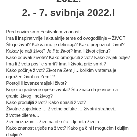
2. - 7. svibnja 2022.!
Pred novim smo Festivalom znanosti.
Ima li inspirativnije i aktualnije teme od ovogodišnje – ŽIVOT!
Što je život? Kakva mu je definicija? Kako prepoznati život?
Kakav je naš život?
Je li to život?
Ima li život cijenu?
Kako očuvati živote? Kako omogućiti život? Kako živjeti bolje?
Ima li života poslije smrti? Ima li života prije smrti?
Kako počinje život? Život na Zemlji…kolikim vrstama je
ugrožen život na Zemlji?
Postoji li izvanzemaljski život?
Koje su građevne opeke života? Što znači da je virus na
granici živog i neživog?
Kako produljiti život? Kako spasiti život?
Životne zajednice … životne odluke … životni strahovi..
životne dileme…
životni izazovi... životna otkrića... ljepota života…
Kako znanost utječe na život? Kako ga čini i mogućim i duljim
i boljim?