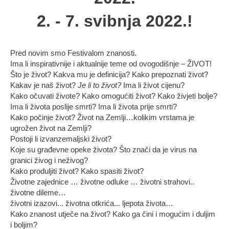
2. - 7. svibnja 2022.!
Pred novim smo Festivalom znanosti.
Ima li inspirativnije i aktualnije teme od ovogodišnje – ŽIVOT!
Što je život? Kakva mu je definicija? Kako prepoznati život?
Kakav je naš život?
Je li to život?
Ima li život cijenu?
Kako očuvati živote? Kako omogućiti život? Kako živjeti bolje?
Ima li života poslije smrti? Ima li života prije smrti?
Kako počinje život? Život na Zemlji…kolikim vrstama je
ugrožen život na Zemlji?
Postoji li izvanzemaljski život?
Koje su građevne opeke života? Što znači da je virus na
granici živog i neživog?
Kako produljiti život? Kako spasiti život?
Životne zajednice … životne odluke … životni strahovi..
životne dileme…
životni izazovi... životna otkrića... ljepota života…
Kako znanost utječe na život? Kako ga čini i mogućim i duljim
i boljim?