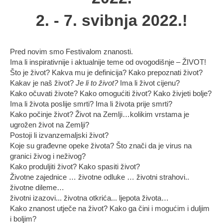
2. - 7. svibnja 2022.!
Pred novim smo Festivalom znanosti.
Ima li inspirativnije i aktualnije teme od ovogodišnje – ŽIVOT!
Što je život? Kakva mu je definicija? Kako prepoznati život?
Kakav je naš život?
Je li to život?
Ima li život cijenu?
Kako očuvati živote? Kako omogućiti život? Kako živjeti bolje?
Ima li života poslije smrti? Ima li života prije smrti?
Kako počinje život? Život na Zemlji…kolikim vrstama je
ugrožen život na Zemlji?
Postoji li izvanzemaljski život?
Koje su građevne opeke života? Što znači da je virus na
granici živog i neživog?
Kako produljiti život? Kako spasiti život?
Životne zajednice … životne odluke … životni strahovi..
životne dileme…
životni izazovi... životna otkrića... ljepota života…
Kako znanost utječe na život? Kako ga čini i mogućim i duljim
i boljim?