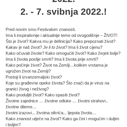
2. - 7. svibnja 2022.!
Pred novim smo Festivalom znanosti.
Ima li inspirativnije i aktualnije teme od ovogodišnje – ŽIVOT!
Što je život? Kakva mu je definicija? Kako prepoznati život?
Kakav je naš život?
Je li to život?
Ima li život cijenu?
Kako očuvati živote? Kako omogućiti život? Kako živjeti bolje?
Ima li života poslije smrti? Ima li života prije smrti?
Kako počinje život? Život na Zemlji…kolikim vrstama je
ugrožen život na Zemlji?
Postoji li izvanzemaljski život?
Koje su građevne opeke života? Što znači da je virus na
granici živog i neživog?
Kako produljiti život? Kako spasiti život?
Životne zajednice … životne odluke … životni strahovi..
životne dileme…
životni izazovi... životna otkrića... ljepota života…
Kako znanost utječe na život? Kako ga čini i mogućim i duljim
i boljim?