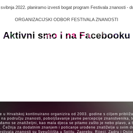
. svibnja 2022. planiramo izvesti bogat program Festivala znanosti - d
ORGANIZACIJSKI ODBOR FESTIVALA ZNANOSTI
Aktivni smo i na Facebooku
se u Hrvatskoj kontinuirano organizira od 2003. godine s ciljem približ
a na području znanosti, poboljšavanje javne percepcije znanstvenika, t
Rađamo se znatiželjni, kao mala djeca se pitamo zašto je nebo plavo, a
. Čežnja za dodatnim znanjem i poticanje urođene znatiželje u svim dob
estivala znanosti su Sveučilišta u Splitu, Zagrebu, Rijeci, Zadru i Os