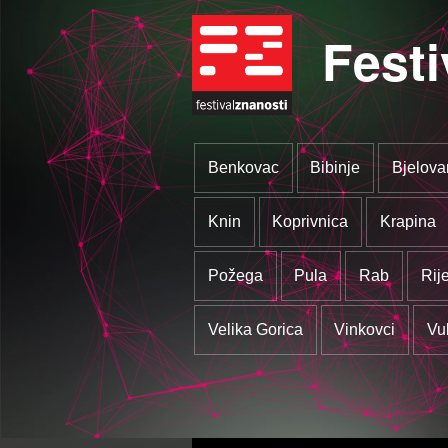
Festi
Benkovac
Bibinje
Bjelova
Knin
Koprivnica
Krapina
Požega
Pula
Rab
Rij
Velika Gorica
Vinkovci
Vu