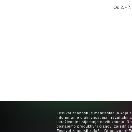
Od 2. - 7
Festival znanosti je manifestacija koja 
informiranje o aktivnostima i rezultatim
istraživanje i stjecanje novih znanja. 
postajemo produktivni članovi zajednica
Festival znanosti zalaže. Organizatori F