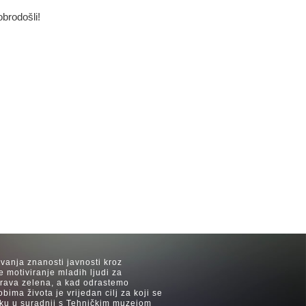
obrodošli!
avanja znanosti javnosti kroz
e motiviranje mladih ljudi za
 trava zelena, a kad odrastemo
ima života je vrijedan cilj za koji se
ijeku u suradnji s Tehničkim muzejom