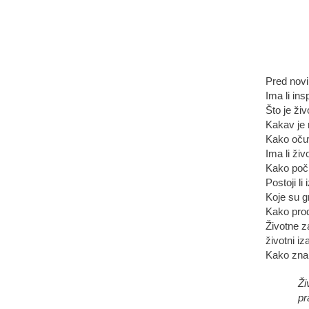
Pred nov
Ima li ins
Što je ži
Kakav je 
Kako očuv
Ima li živ
Kako poči
Postoji li
Koje su g
Kako produ
Životne z
životni iz
Kako znan
Ži
pr