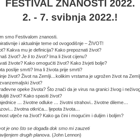
FESTIVAL ZNANOSTI 2022.
2. - 7. svibnja 2022.!
im smo Festivalom znanosti.
pirativnije i aktualnije teme od ovogodišnje – ŽIVOT!
vot? Kakva mu je definicija? Kako prepoznati život?
naš život?
Je li to život?
Ima li život cijenu?
ati živote? Kako omogućiti život? Kako živjeti bolje?
ota poslije smrti? Ima li života prije smrti?
nje život? Život na Zemlji…kolikim vrstama je ugrožen život na Zemlj
 izvanzemaljski život?
rađevne opeke života? Što znači da je virus na granici živog i neživo
ljiti život? Kako spasiti život?
ajednice … životne odluke … životni strahovi.. životne dileme…
azovi... životna otkrića... ljepota života…
ost utječe na život? Kako ga čini i mogućim i duljim i boljim?
vot je ono što se događa dok smo mi zauzeti
avljenjem drugih planova
. (John Lennon)