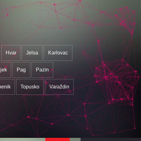
Hvar
Jelsa
Karlovac
jek
Pag
Pazin
benik
Topusko
Varaždin