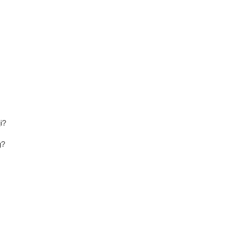
i?
g?