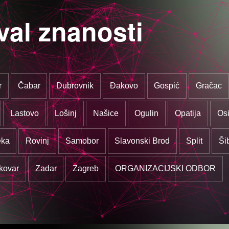
val znanosti
r
Čabar
Dubrovnik
Đakovo
Gospić
Gračac
Lastovo
Lošinj
Našice
Ogulin
Opatija
Osi
eka
Rovinj
Samobor
Slavonski Brod
Split
Ši
kovar
Zadar
Zagreb
ORGANIZACIJSKI ODBOR