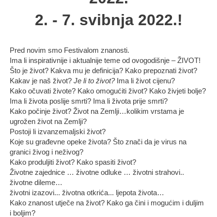
2. - 7. svibnja 2022.!
Pred novim smo Festivalom znanosti.
Ima li inspirativnije i aktualnije teme od ovogodišnje – ŽIVOT!
Što je život? Kakva mu je definicija? Kako prepoznati život?
Kakav je naš život?
Je li to život?
Ima li život cijenu?
Kako očuvati živote? Kako omogućiti život? Kako živjeti bolje?
Ima li života poslije smrti? Ima li života prije smrti?
Kako počinje život? Život na Zemlji…kolikim vrstama je
ugrožen život na Zemlji?
Postoji li izvanzemaljski život?
Koje su građevne opeke života? Što znači da je virus na
granici živog i neživog?
Kako produljiti život? Kako spasiti život?
Životne zajednice … životne odluke … životni strahovi..
životne dileme…
životni izazovi... životna otkrića... ljepota života…
Kako znanost utječe na život? Kako ga čini i mogućim i duljim
i boljim?