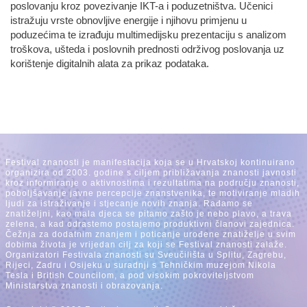
poslovanju kroz povezivanje IKT-a i poduzetništva. Učenici
istražuju vrste obnovljive energije i njihovu primjenu u
poduzećima te izrađuju multimedijsku prezentaciju s analizom
troškova, ušteda i poslovnih prednosti održivog poslovanja uz
korištenje digitalnih alata za prikaz podataka.
Festival znanosti je manifestacija koja se u Hrvatskoj kontinuirano
organizira od 2003. godine s ciljem približavanja znanosti javnosti
kroz informiranje o aktivnostima i rezultatima na području znanosti,
poboljšavanje javne percepcije znanstvenika, te motiviranje mladih
ljudi za istraživanje i stjecanje novih znanja. Rađamo se
znatiželjni, kao mala djeca se pitamo zašto je nebo plavo, a trava
zelena, a kad odrastemo postajemo produktivni članovi zajednica.
Čežnja za dodatnim znanjem i poticanje urođene znatiželje u svim
dobima života je vrijedan cilj za koji se Festival znanosti zalaže.
Organizatori Festivala znanosti su Sveučilišta u Splitu, Zagrebu,
Rijeci, Zadru i Osijeku u suradnji s Tehničkim muzejom Nikola
Tesla i British Councilom, a pod visokim pokroviteljstvom
Ministarstva znanosti i obrazovanja.