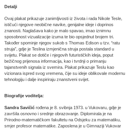
Detalji
Ovaj plakat prikazuje zanimljivosti iz života i rada Nikole Tesle,
ističući njegove neobične navike, genijalne ideje i doprinos
znanosti. Naglašava kako je malo spavao, imao iznimnu
sposobnost vizualizacije izuma te bio opsjednut brojem tri.
Također spominje njegov sukob s Thomas Edison u tzv. “ratu
struja”, gdje je Teslina izmjenična struja postala standard u
svijetu. Plakat se dotiče i njegovih futurističkih ideja, poput
bežičnog prijenosa informacija, kao i tvrdnji o primanju
tajanstvenih signala iz svemira. Plakat prikazuje Teslu kao
vizionara ispred svog vremena, čije su ideje oblikovale modernu
tehnologiju i dalje inspiriraju znanstveni svijet.
Biografije voditelja:
Sandra Savičić
rođena je 8. svibnja 1973. u Vukovaru, gdje je
završila osnovno i srednje obrazovanje. Diplomirala je na
Prirodno-matematičkom fakultetu na Odsjeku za matematiku,
smjer profesor matematike. Zaposlena je u Gimnaziji Vukovar