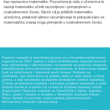
kao nastavnica matematike. Posvećena je radu s učenicima te
nastoji matematiku učiniti razumljivom i primjenjivom u
svakodnevnom životu. Njezin cilj je približiti matematiku
učenicima, potaknuti njihovo razumijevanje te pokazati kako se
matematička znanja mogu primijeniti u svakodnevnom životu.
Festival znanosti je manifestacija koja se u Hrvatskoj kontinuirano
organizira od 2003. godine s ciljem približavanja znanosti javnosti
kroz informiranje o aktivnostima i rezultatima na području znanosti,
poboljšavanje javne percepcije znanstvenika, te motiviranje mladih
ljudi za istraživanje i stjecanje novih znanja. Rađamo se
znatiželjni, kao mala djeca se pitamo zašto je nebo plavo, a trava
zelena, a kad odrastemo postajemo produktivni članovi zajednica.
Čežnja za dodatnim znanjem i poticanje urođene znatiželje u svim
dobima života je vrijedan cilj za koji se Festival znanosti zalaže.
Organizatori Festivala znanosti su Sveučilišta u Splitu, Zagrebu,
Rijeci, Zadru i Osijeku u suradnji s Tehničkim muzejom Nikola
Tesla i British Councilom, a pod visokim pokroviteljstvom
Ministarstva znanosti i obrazovanja.