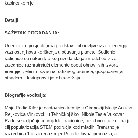
kabinet kemije
Detalji
SAŽETAK DOGAĐANJA:
Učenice će posjetiteljima predstaviti obnovljive izvore energije i
važnost njihova korištenja u očuvanju planete. Sudionici
radionice će nakon kratkog uvoda slagati model održive
zajednice razmatrajući elemente poput obnovljivih izvora
energije, zelenih površina, održivog prometa, gospodarenja
otpadom i dostupnosti javnih sadržaja.
Biografije voditelja:
Maja Radić Kifer je nastavnica kemije u Gimnaziji Matije Antuna
Reljkovića Vinkovci i u Tehničkoj školi Nikole Tesle Vukovar.
Rado se uključuje u projekte i radionice, posebno one kojima je
cilj popularizacija STEM područja kod mladih. Trenutno je
razrednica 1.d razreda smjer Prirodoslovna gimnazija, a