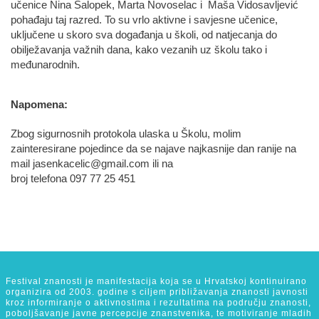
učenice Nina Salopek, Marta Novoselac i Maša Vidosavljević
pohađaju taj razred. To su vrlo aktivne i savjesne učenice,
uključene u skoro sva događanja u školi, od natjecanja do
obilježavanja važnih dana, kako vezanih uz školu tako i
međunarodnih.
Napomena:
Zbog sigurnosnih protokola ulaska u Školu, molim
zainteresirane pojedince da se najave najkasnije dan ranije na
mail jasenkacelic@gmail.com ili na
broj telefona 097 77 25 451
Festival znanosti je manifestacija koja se u Hrvatskoj kontinuirano
organizira od 2003. godine s ciljem približavanja znanosti javnosti
kroz informiranje o aktivnostima i rezultatima na području znanosti,
poboljšavanje javne percepcije znanstvenika, te motiviranje mladih