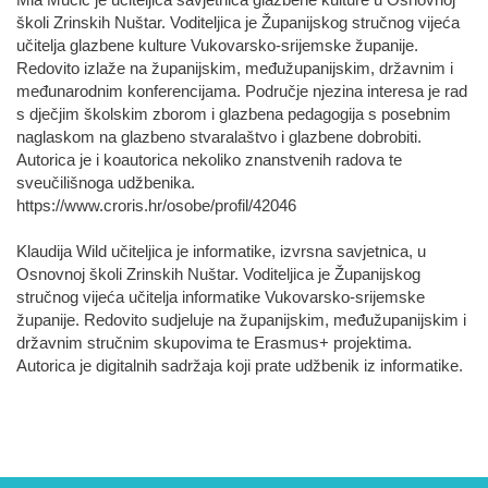
Mia Mucić je učiteljica savjetnica glazbene kulture u Osnovnoj
školi Zrinskih Nuštar. Voditeljica je Županijskog stručnog vijeća
učitelja glazbene kulture Vukovarsko-srijemske županije.
Redovito izlaže na županijskim, međužupanijskim, državnim i
međunarodnim konferencijama. Područje njezina interesa je rad
s dječjim školskim zborom i glazbena pedagogija s posebnim
naglaskom na glazbeno stvaralaštvo i glazbene dobrobiti.
Autorica je i koautorica nekoliko znanstvenih radova te
sveučilišnoga udžbenika.
https://www.croris.hr/osobe/profil/42046
Klaudija Wild učiteljica je informatike, izvrsna savjetnica, u
Osnovnoj školi Zrinskih Nuštar. Voditeljica je Županijskog
stručnog vijeća učitelja informatike Vukovarsko-srijemske
županije. Redovito sudjeluje na županijskim, međužupanijskim i
državnim stručnim skupovima te Erasmus+ projektima.
Autorica je digitalnih sadržaja koji prate udžbenik iz informatike.