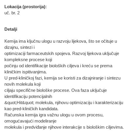
Lokacija (prostorija):
uč. br. 2
Detalji
Kemija ima ključnu ulogu u razvoju lijekova, što se očituje u
dizajnu, sintezi i
optimizaciji farmaceutskih spojeva. Razvoj lijekova uključuje
kompleksne procese koji
počinju od identifikacije bioloških ciljeva i kreću se prema
kliničkim ispitivanjima.
U pred-kliničkoj fazi, kemija se koristi za dizajniranje i sintezu
novih molekula koji
ciljaju specifične biološke procese. Ova faza uključuje
identifikaciju potencijalnih
&quot;Hit&quot; molekula, njihovu optimizaciju i karakterizaciju
kao pred-kliničkih kandidata.
Računska kemija igra važnu ulogu u ovom procesu,
omogućavajući modeliranje
molekula i predviđanje njihove interakcije s biološkim ciljevima.