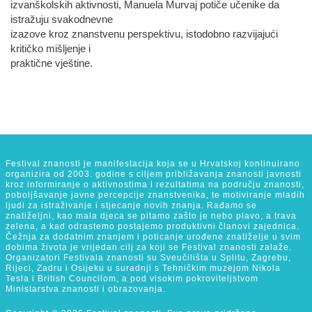
izvanškolskih aktivnosti, Manuela Murvaj potiče učenike da
istražuju svakodnevne
izazove kroz znanstvenu perspektivu, istodobno razvijajući
kritičko mišljenje i
praktične vještine.
Festival znanosti je manifestacija koja se u Hrvatskoj kontinuirano
organizira od 2003. godine s ciljem približavanja znanosti javnosti
kroz informiranje o aktivnostima i rezultatima na području znanosti,
poboljšavanje javne percepcije znanstvenika, te motiviranje mladih
ljudi za istraživanje i stjecanje novih znanja. Rađamo se
znatiželjni, kao mala djeca se pitamo zašto je nebo plavo, a trava
zelena, a kad odrastemo postajemo produktivni članovi zajednica.
Čežnja za dodatnim znanjem i poticanje urođene znatiželje u svim
dobima života je vrijedan cilj za koji se Festival znanosti zalaže.
Organizatori Festivala znanosti su Sveučilišta u Splitu, Zagrebu,
Rijeci, Zadru i Osijeku u suradnji s Tehničkim muzejom Nikola
Tesla i British Councilom, a pod visokim pokroviteljstvom
Ministarstva znanosti i obrazovanja.