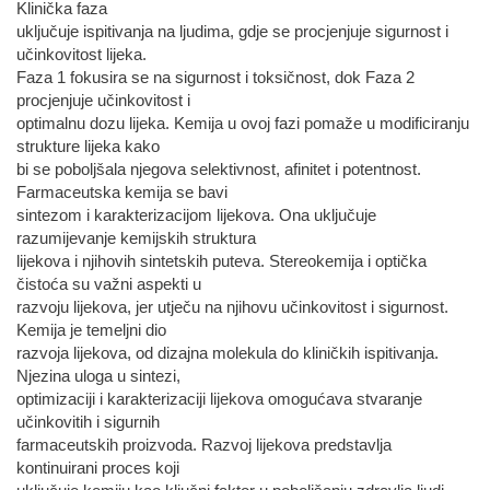
Klinička faza
uključuje ispitivanja na ljudima, gdje se procjenjuje sigurnost i
učinkovitost lijeka.
Faza 1 fokusira se na sigurnost i toksičnost, dok Faza 2
procjenjuje učinkovitost i
optimalnu dozu lijeka. Kemija u ovoj fazi pomaže u modificiranju
strukture lijeka kako
bi se poboljšala njegova selektivnost, afinitet i potentnost.
Farmaceutska kemija se bavi
sintezom i karakterizacijom lijekova. Ona uključuje
razumijevanje kemijskih struktura
lijekova i njihovih sintetskih puteva. Stereokemija i optička
čistoća su važni aspekti u
razvoju lijekova, jer utječu na njihovu učinkovitost i sigurnost.
Kemija je temeljni dio
razvoja lijekova, od dizajna molekula do kliničkih ispitivanja.
Njezina uloga u sintezi,
optimizaciji i karakterizaciji lijekova omogućava stvaranje
učinkovitih i sigurnih
farmaceutskih proizvoda. Razvoj lijekova predstavlja
kontinuirani proces koji