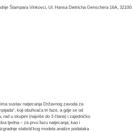
ndrije Štampara Vinkovci, Ul. Hansa Dietricha Genschera 16A, 32100
onicima sustav natjecanja Državnog zavoda za
mpijada“, koji obuhvaća tri faze, a gdje se od
rad u skupini (najviše do 3 člana) i zajedničko
dva tjedna – za prvu fazu natjecanja; kao i
 izgradnje statističkog modela analize podataka