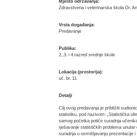
Mjesto održavanja:
Zdravstvena i veterinarska škola Dr. A
Vrsta događanja:
Predavanje
Publika:
2.,3. i 4.razred srednje škole
Lokacija (prostorija):
uč. br. 11
Detalji
Cilj ovog predavanja je približiti sudi
statistiku, pod nazivom: „Statistička oli
samog početka potiče suradnja učenika, 
rješavanje statističkih problema unutar 
suradnja u osmišljavanju prezentacije i