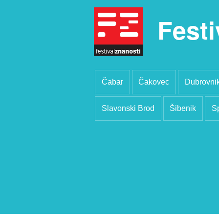
Festi
Čabar
Čakovec
Dubrovni
Slavonski Brod
Šibenik
Sp