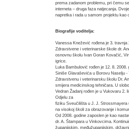
prema zadanom problemu, pri čemu se p
interneta – druga faza natjecanja. Dvoje
napretka i rada u samom projektu kao ob
Biografije voditelja:
Vanessa Knežević rođena je 3. travnja
Zdravstvene i veterinarske škole dr. A
osnovnu školu Ivan Goran Kovačić, Vink
igrice.
Luka Bambulović rođen je 12. 8. 2008. 
Siniše Glavaševića u Borovu Naselju - 
Zdravstvenu i veterinarsku školu Dr. An
smijera medicinskog tehničara. U slob
Vedran Žadanj rođen je u Vukovaru 2. lis
Odjelu za
fiziku Sveučilišta u J. J. Strossmayera
na visokoj školi za obrazovanje i komu
Od 2008. godine zaposlen je kao nastavn
dr. A. Štampara u Vinkovcima. Kontinuir
županijskim, međužupanijskim, držav