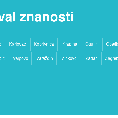
val znanosti
k
Karlovac
Koprivnica
Krapina
Ogulin
Opatij
lit
Valpovo
Varaždin
Vinkovci
Zadar
Zagre