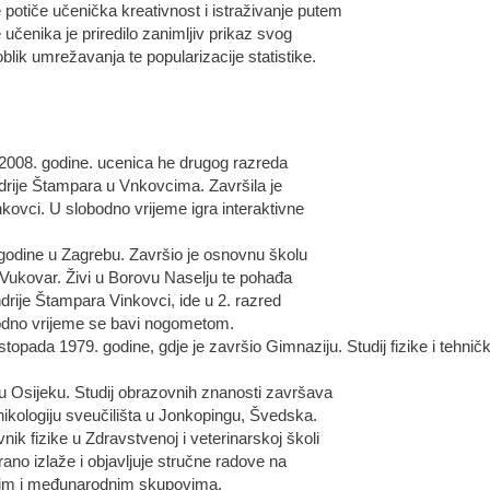
otiče učenička kreativnost i istraživanje putem
 učenika je priredilo zanimljiv prikaz svog
lik umrežavanja te popularizacije statistike.
 2008. godine. ucenica he drugog razreda
ndrije Štampara u Vnkovcima. Završila je
ovci. U slobodno vrijeme igra interaktivne
godine u Zagrebu. Završio je osnovnu školu
Vukovar. Živi u Borovu Naselju te pohađa
drije Štampara Vinkovci, ide u 2. razred
odno vrijeme se bavi nogometom.
topada 1979. godine, gdje je završio Gimnaziju. Studij fizike i tehnič
 u Osijeku. Studij obrazovnih znanosti završava
nikologiju sveučilišta u Jonkopingu, Švedska.
ik fizike u Zdravstvenoj i veterinarskoj školi
ano izlaže i objavljuje stručne radove na
nim i međunarodnim skupovima.