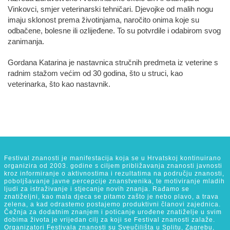
Vinkovci, smjer veterinarski tehničari. Djevojke od malih nogu
imaju sklonost prema životinjama, naročito onima koje su
odbačene, bolesne ili ozlijeđene. To su potvrdile i odabirom svog
zanimanja.
Gordana Katarina je nastavnica stručnih predmeta iz veterine s
radnim stažom većim od 30 godina, što u struci, kao
veterinarka, što kao nastavnik.
Festival znanosti je manifestacija koja se u Hrvatskoj kontinuirano
organizira od 2003. godine s ciljem približavanja znanosti javnosti
kroz informiranje o aktivnostima i rezultatima na području znanosti,
poboljšavanje javne percepcije znanstvenika, te motiviranje mladih
ljudi za istraživanje i stjecanje novih znanja. Rađamo se
znatiželjni, kao mala djeca se pitamo zašto je nebo plavo, a trava
zelena, a kad odrastemo postajemo produktivni članovi zajednica.
Čežnja za dodatnim znanjem i poticanje urođene znatiželje u svim
dobima života je vrijedan cilj za koji se Festival znanosti zalaže.
Organizatori Festivala znanosti su Sveučilišta u Splitu, Zagrebu,