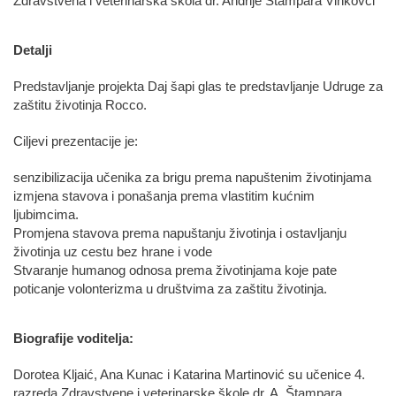
Zdravstvena i veterinarska škola dr. Andrije Štampara Vinkovci
Detalji
Predstavljanje projekta Daj šapi glas te predstavljanje Udruge za
zaštitu životinja Rocco.
Ciljevi prezentacije je:
senzibilizacija učenika za brigu prema napuštenim životinjama
izmjena stavova i ponašanja prema vlastitim kućnim
ljubimcima.
Promjena stavova prema napuštanju životinja i ostavljanju
životinja uz cestu bez hrane i vode
Stvaranje humanog odnosa prema životinjama koje pate
poticanje volonterizma u društvima za zaštitu životinja.
Biografije voditelja:
Dorotea Kljaić, Ana Kunac i Katarina Martinović su učenice 4.
razreda Zdravstvene i veterinarske škole dr. A. Štampara