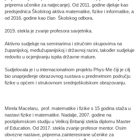
priprema učenike za natjecanje). Od 2011. godine djeluje kao
predsjednica Školskog aktiva matematike, fizike i informatike, a
od 2016. godine kao član Školskog odbora.
2019. stekla je zvanje profesora savjetnika.
Aktivno sudjeluje na seminarima i stručnim skupovima na
županijskoj, međužupanijskoj i državnoj razini, također sudjeluje
redovito u ocjenjivanju ispita državne mature.
Sudjelovala je i u internacionalnom projektu Phys-Me čiji je cilj
bio unaprjeđenje obrazovnog sustava u predmetnom području
fizike u općem i strukovnom srednjoškolskom obrazovanju.
Mirela Macelaru, prof. matematike i fizike s 15 godina staža u
nastavi fizike i matematike. Nadalje, 2007. godine na
postiplomskom studiju u Velikoj Britaniji stekla diplomu Master
of Education. Od 2017. stekla zvanje profesor mentor. Osim
obvezne nastave, priprema zainteresirane učenike za