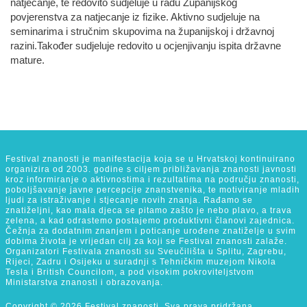
natjecanje, te redovito sudjeluje u radu Županijskog
povjerenstva za natjecanje iz fizike. Aktivno sudjeluje na
seminarima i stručnim skupovima na županijskoj i državnoj
razini.Također sudjeluje redovito u ocjenjivanju ispita državne
mature.
Festival znanosti je manifestacija koja se u Hrvatskoj kontinuirano
organizira od 2003. godine s ciljem približavanja znanosti javnosti
kroz informiranje o aktivnostima i rezultatima na području znanosti,
poboljšavanje javne percepcije znanstvenika, te motiviranje mladih
ljudi za istraživanje i stjecanje novih znanja. Rađamo se
znatiželjni, kao mala djeca se pitamo zašto je nebo plavo, a trava
zelena, a kad odrastemo postajemo produktivni članovi zajednica.
Čežnja za dodatnim znanjem i poticanje urođene znatiželje u svim
dobima života je vrijedan cilj za koji se Festival znanosti zalaže.
Organizatori Festivala znanosti su Sveučilišta u Splitu, Zagrebu,
Rijeci, Zadru i Osijeku u suradnji s Tehničkim muzejom Nikola
Tesla i British Councilom, a pod visokim pokroviteljstvom
Ministarstva znanosti i obrazovanja.
Copyright © 2026 Festival znanosti, Sva prava pridržana