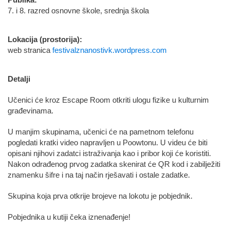
Publika:
7. i 8. razred osnovne škole, srednja škola
Lokacija (prostorija):
web stranica
festivalznanostivk.wordpress.com
Detalji
Učenici će kroz Escape Room otkriti ulogu fizike u kulturnim
građevinama.
U manjim skupinama, učenici će na pametnom telefonu
pogledati kratki video napravljen u Poowtonu. U videu će biti
opisani njihovi zadatci istraživanja kao i pribor koji će koristiti.
Nakon odrađenog prvog zadatka skenirat će QR kod i zabilježiti
znamenku šifre i na taj način rješavati i ostale zadatke.
Skupina koja prva otkrije brojeve na lokotu je pobjednik.
Pobjednika u kutiji čeka iznenađenje!