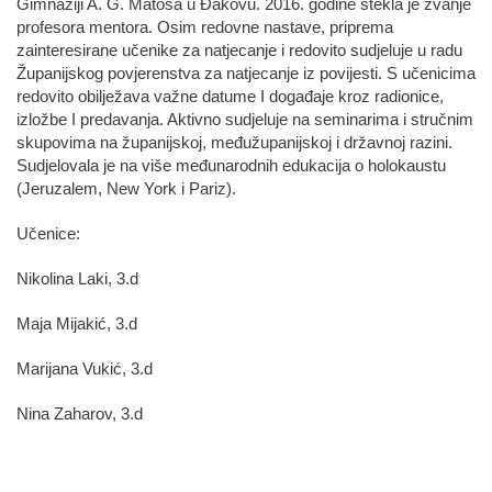
Gimnaziji A. G. Matoša u Đakovu. 2016. godine stekla je zvanje
profesora mentora. Osim redovne nastave, priprema
zainteresirane učenike za natjecanje i redovito sudjeluje u radu
Županijskog povjerenstva za natjecanje iz povijesti. S učenicima
redovito obilježava važne datume I događaje kroz radionice,
izložbe I predavanja. Aktivno sudjeluje na seminarima i stručnim
skupovima na županijskoj, međužupanijskoj i državnoj razini.
Sudjelovala je na više međunarodnih edukacija o holokaustu
(Jeruzalem, New York i Pariz).
Učenice:
Nikolina Laki, 3.d
Maja Mijakić, 3.d
Marijana Vukić, 3.d
Nina Zaharov, 3.d