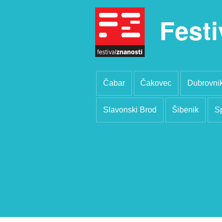
Festi
Čabar
Čakovec
Dubrovni
Slavonski Brod
Šibenik
Sp