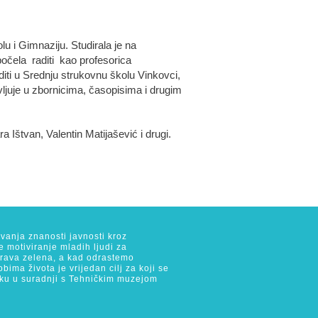
 i Gimnaziju. Studirala je na
očela raditi kao profesorica
iti u Srednju strukovnu školu Vinkovci,
vljuje u zbornicima, časopisima i drugim
 Ištvan, Valentin Matijašević i drugi.
avanja znanosti javnosti kroz
e motiviranje mladih ljudi za
 trava zelena, a kad odrastemo
ima života je vrijedan cilj za koji se
ijeku u suradnji s Tehničkim muzejom