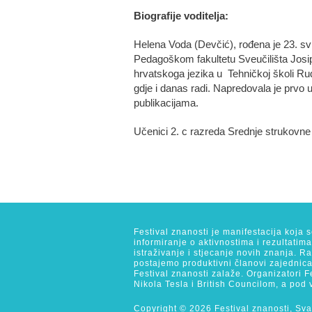
Biografije voditelja:
Helena Voda (Devčić), rođena je 23. sv
Pedagoškom fakultetu Sveučilišta Josip
hrvatskoga jezika u Tehničkoj školi Ru
gdje i danas radi. Napredovala je prvo 
publikacijama.
Učenici 2. c razreda Srednje strukovne š
Festival znanosti je manifestacija koja 
informiranje o aktivnostima i rezultatim
istraživanje i stjecanje novih znanja. 
postajemo produktivni članovi zajednica
Festival znanosti zalaže. Organizatori F
Nikola Tesla i British Councilom, a pod 
Copyright © 2026 Festival znanosti, Sva