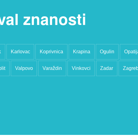
val znanosti
k
Karlovac
Koprivnica
Krapina
Ogulin
Opatij
lit
Valpovo
Varaždin
Vinkovci
Zadar
Zagre