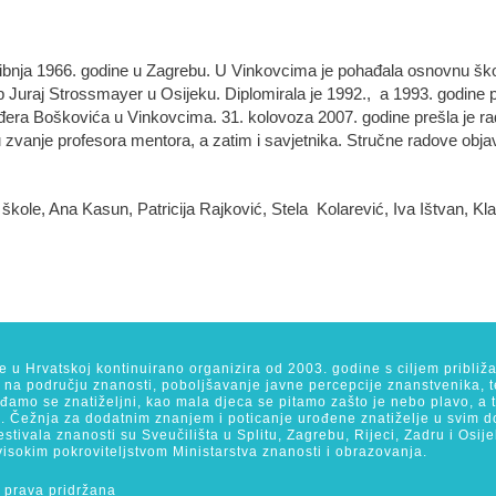
ibnja 1966. godine u Zagrebu. U Vinkovcima je pohađala osnovnu školu
 Juraj Strossmayer u Osijeku. Diplomirala je 1992., a 1993. godine p
đera Boškovića u Vinkovcima. 31. kolovoza 2007. godine prešla je rad
u zvanje profesora mentora, a zatim i savjetnika. Stručne radove obja
kole, Ana Kasun, Patricija Rajković, Stela Kolarević, Iva Ištvan, Klara
se u Hrvatskoj kontinuirano organizira od 2003. godine s ciljem približ
a na području znanosti, poboljšavanje javne percepcije znanstvenika, t
Rađamo se znatiželjni, kao mala djeca se pitamo zašto je nebo plavo, a
. Čežnja za dodatnim znanjem i poticanje urođene znatiželje u svim dob
estivala znanosti su Sveučilišta u Splitu, Zagrebu, Rijeci, Zadru i Os
visokim pokroviteljstvom Ministarstva znanosti i obrazovanja.
 prava pridržana